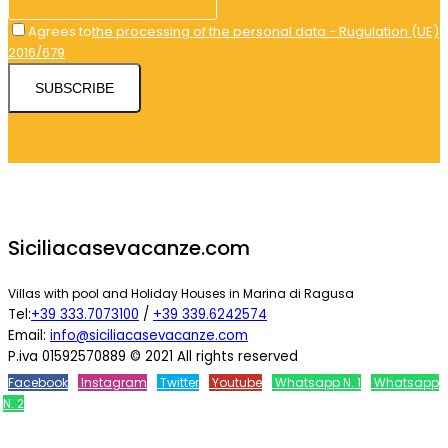
Agrees to
the processing of the personal data - Rugulation (UE)
2016/679
SUBSCRIBE
Siciliacasevacanze.com
Villas with pool and Holiday Houses in Marina di Ragusa
Tel:
+39 333.7073100
/
+39 339.6242574
Email:
info@siciliacasevacanze.com
P.iva 01592570889 © 2021 All rights reserved
Facebook
Instagram
Twitter
Youtube
Whatsapp N. 1
Whatsapp
N. 2