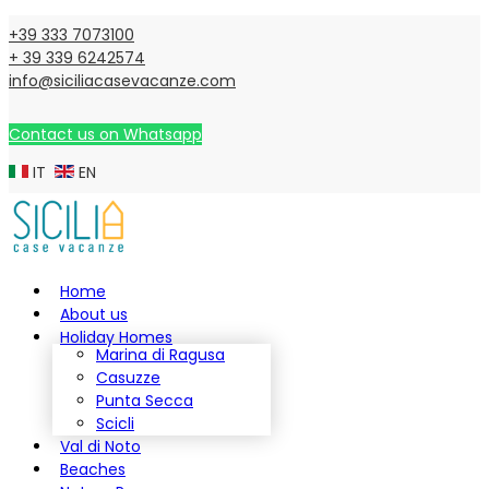
+39 333 7073100
+ 39 339 6242574
info@siciliacasevacanze.com
Contact us on Whatsapp
IT
EN
Home
About us
Holiday Homes
Marina di Ragusa
Casuzze
Punta Secca
Scicli
Val di Noto
Beaches