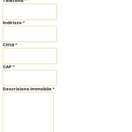
Telefono *
Indirizzo *
Cittá *
CAP *
Descrizione Immobile *