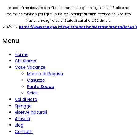
La società ha ricevuto benefici rientranti nel regime degli aiuti di Stato e nel
regime de minimis per i quali sussiste l’obbligo di pubblicazione nel Registro
Nazionale degli aiuti di Stato di cui all’art. 52 della L.
234/2012.
https://www.rna.gov.it/RegistroNazionaleTrasparenza/faces
Menu
Home
Chi Siamo
Case Vacanze
Marina di Ragusa
Casuzze
Punta Secca
Scicli
Val di Noto
Spiagge
Riserve naturali
Attività
Blog
Contatti