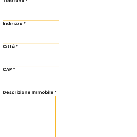
Telefono *
Indirizzo *
Cittá *
CAP *
Descrizione Immobile *