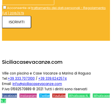
Acconsente al
trattamento dei dati personali - Regolamento
(UE) 2016/679
ISCRIVITI
Siciliacasevacanze.com
Ville con piscina e Case Vacanze a Marina di Ragusa
Tel:
+39 333.7073100
/
+39 339.6242574
Email:
info@siciliacasevacanze.com
P.iva 01592570889 © 2021 Tutti i diritti sono riservati
Facebook
Instagram
Twitter
Youtube
Whatsapp N. 1
Whatsapp
N. 2