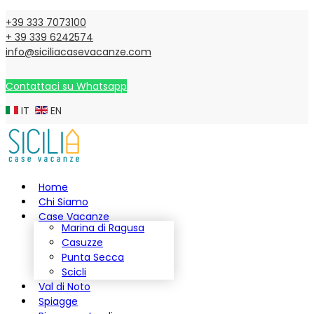
+39 333 7073100
+ 39 339 6242574
info@siciliacasevacanze.com
Contattaci su Whatsapp
IT
EN
Home
Chi Siamo
Case Vacanze
Marina di Ragusa
Casuzze
Punta Secca
Scicli
Val di Noto
Spiagge