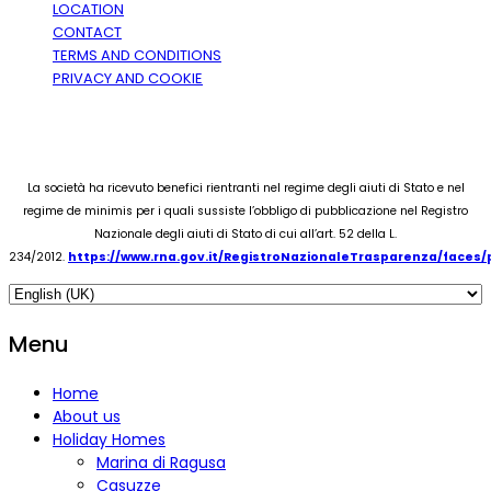
LOCATION
CONTACT
TERMS AND CONDITIONS
PRIVACY AND COOKIE
La società ha ricevuto benefici rientranti nel regime degli aiuti di Stato e nel
regime de minimis per i quali sussiste l’obbligo di pubblicazione nel Registro
Nazionale degli aiuti di Stato di cui all’art. 52 della L.
234/2012.
https://www.rna.gov.it/RegistroNazionaleTrasparenza/faces
Menu
Home
About us
Holiday Homes
Marina di Ragusa
Casuzze