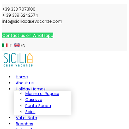
+39 333 7073100
+ 39 339 6242574
info@siciliacasevacanze.com
Contact us on Whatsapp
IT
EN
Home
About us
Holiday Homes
Marina di Ragusa
Casuzze
Punta Secca
Scicli
Val di Noto
Beaches