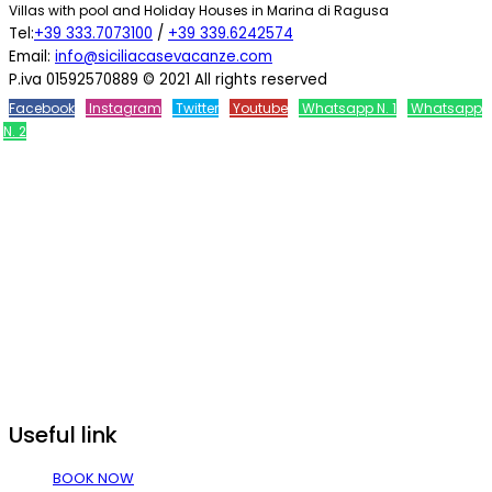
Villas with pool and Holiday Houses in Marina di Ragusa
Tel:
+39 333.7073100
/
+39 339.6242574
Email:
info@siciliacasevacanze.com
P.iva 01592570889 © 2021 All rights reserved
Facebook
Instagram
Twitter
Youtube
Whatsapp N. 1
Whatsapp
N. 2
Useful link
BOOK NOW