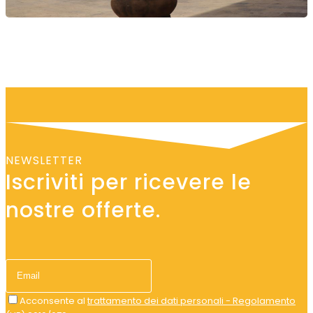
NEWSLETTER
Iscriviti per ricevere le
nostre offerte.
Acconsente al
trattamento dei dati personali - Regolamento