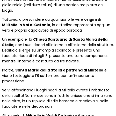
giallo miele (militium tellus) di una particolare pietra del
luogo.
Tuttavia, a prescindere da quali siano le vere
origini di
Militello in Val di Catania
, la cittadina rappresenta oggi un
vero e proprio capolavoro di epoca barocca.
Un esempio è la
Chiesa Santuario di Santa Maria della
Stella
, con i suoi decori all’interno e all’esterno della struttura.
L’edificio si erge su un’ampia scalinata e presenta una
facciata ricca di intagli. E’ presente una torre campanaria,
mentre l’interno è costituito da tre navate.
Inoltre,
Santa Maria della Stella è patrona di Militello
e
viene festeggiata l’8 settembre con un’imponente
processione .
Se vi affascinano i luoghi sacri, a Militello avrete l’imbarazzo
della scelta! Numerose sono infatti le chiese che si innalzano
nella città, in un tripudio di stile barocco e medievale, nelle
facciate e nelle decorazioni.
Altra perla di
Militello in Val di Catania
è il grande