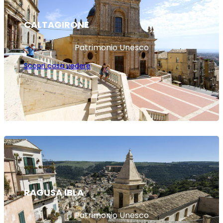
CALTAGIRONE
Patrimonio Unesco
Scopri cosa vedere
RAGUSA IBLA
Patrimonio Unesco