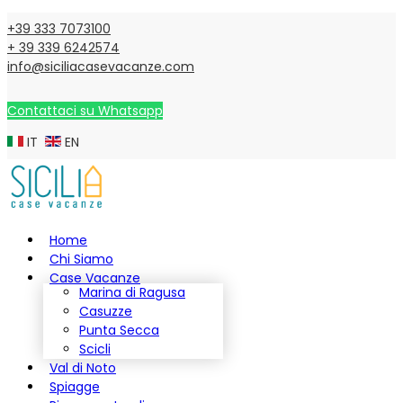
+39 333 7073100
+ 39 339 6242574
info@siciliacasevacanze.com
Contattaci su Whatsapp
IT
EN
Home
Chi Siamo
Case Vacanze
Marina di Ragusa
Casuzze
Punta Secca
Scicli
Val di Noto
Spiagge