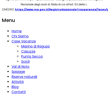
Nazionale degli aiuti di Stato di cui all’art. 52 della L.
234/2012.
https://www.rna.gov.it/RegistroNazionaleTrasparenza/faces
Menu
Home
Chi Siamo
Case Vacanze
Marina di Ragusa
Casuzze
Punta Secca
Scicli
Val di Noto
Spiagge
Riserve naturali
Attività
Blog
Contatti