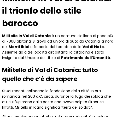
il trionfo dello stile
barocco
Militello in Val di Catania
è un comune siciliano di poco più
di 7000 abitanti. Si trova ad un’ora di auto da Catania, a nord
dei
Monti Iblei
e fa parte del terriotrio della
Val di Noto
.
Assieme ad altre località circostanti, la cittadina è stata
insignita dall’Unesco del titolo di
Patrimonio dell’Umanità
.
Militello di Val di Catania: tutto
quello che c’è da sapere
Studi recenti collocano la fondazione della città in era
romanica, nel 200 a.C. circa, durante la fuga dei soldati che
qui si rifugiarono dalla peste che aveva colpito Siracusa.
Infatti, Militello in latino significa “terra dei soldati”.
Altre ricerche hanno attribuito il nome della città al colore