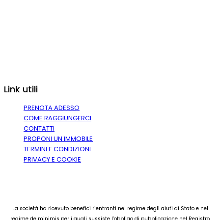
Link utili
PRENOTA ADESSO
COME RAGGIUNGERCI
CONTATTI
PROPONI UN IMMOBILE
TERMINI E CONDIZIONI
PRIVACY E COOKIE
La società ha ricevuto benefici rientranti nel regime degli aiuti di Stato e nel
regime de minimis per i quali sussiste l’obbligo di pubblicazione nel Registro