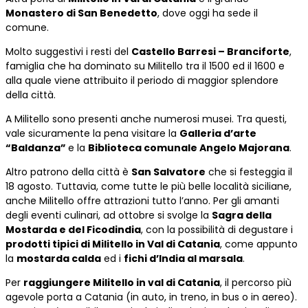
Monastero di San Benedetto
, dove oggi ha sede il
comune.
Molto suggestivi i resti del
Castello Barresi – Branciforte
,
famiglia che ha dominato su Militello tra il 1500 ed il 1600 e
alla quale viene attribuito il periodo di maggior splendore
della città.
A Militello sono presenti anche numerosi musei. Tra questi,
vale sicuramente la pena visitare la
Galleria d’arte
“Baldanza”
e la
Biblioteca comunale Angelo Majorana
.
Altro patrono della città è
San Salvatore
che si festeggia il
18 agosto. Tuttavia, come tutte le più belle località siciliane,
anche Militello offre attrazioni tutto l’anno. Per gli amanti
degli eventi culinari, ad ottobre si svolge la
Sagra della
Mostarda e del Ficodindia
, con la possibilità di degustare i
prodotti tipici di Militello in Val di Catania
, come appunto
la
mostarda calda
ed i
fichi d’India al marsala
.
Per
raggiungere Militello in val di Catania
, il percorso più
agevole porta a Catania (in auto, in treno, in bus o in aereo).