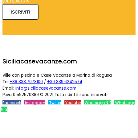
(UE) 2016/679
ISCRIVITI
Siciliacasevacanze.com
Ville con piscina e Case Vacanze a Marina di Ragusa
Tel:
+39 333.7073100
/
+39 339.6242574
Email:
info@siciliacasevacanze.com
P.iva 01592570889 © 2021 Tutti i diritti sono riservati
Facebook
Instagram
Twitter
Youtube
Whatsapp N. 1
Whatsapp
N. 2