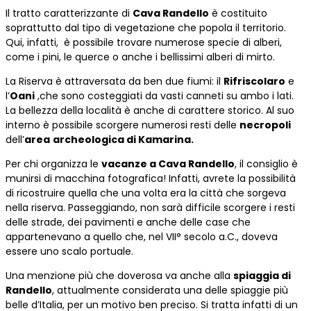
Il tratto caratterizzante di
Cava Randello
è costituito
soprattutto dal tipo di vegetazione che popola il territorio.
Qui, infatti, è possibile trovare numerose specie di alberi,
come i pini, le querce o anche i bellissimi alberi di mirto.
La Riserva è attraversata da ben due fiumi: il
Rifriscolaro
e
l’
Oani
,che sono costeggiati da vasti canneti su ambo i lati.
La bellezza della località è anche di carattere storico. Al suo
interno è possibile scorgere numerosi resti delle
necropoli
dell’
area
archeologica di Kamarina.
Per chi organizza le
vacanze a Cava Randello
, il consiglio è
munirsi di macchina fotografica! Infatti, avrete la possibilità
di ricostruire quella che una volta era la città che sorgeva
nella riserva. Passeggiando, non sarà difficile scorgere i resti
delle strade, dei pavimenti e anche delle case che
appartenevano a quello che, nel VII° secolo a.C., doveva
essere uno scalo portuale.
Una menzione più che doverosa va anche alla
spiaggia di
Randello
, attualmente considerata una delle spiaggie più
belle d’Italia, per un motivo ben preciso. Si tratta infatti di un