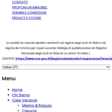
CONTATTI
PROPONI UN IMMOBILE
TERMINI E CONDIZIONI
PRIVACY E COOKIE
La società ha ricevuto benefici rientranti nel regime degli aiuti di Stato e nel
regime de minimis per i quali sussiste l’obbligo di pubblicazione nel Registro
Nazionale degli aiuti di Stato di cui all’art. 52 della L.
234/2012.
https://www.rna.gov.it/RegistroNazionaleTrasparenza/faces
Menu
Home
Chi Siamo
Case Vacanze
Marina di Ragusa
Casuzze