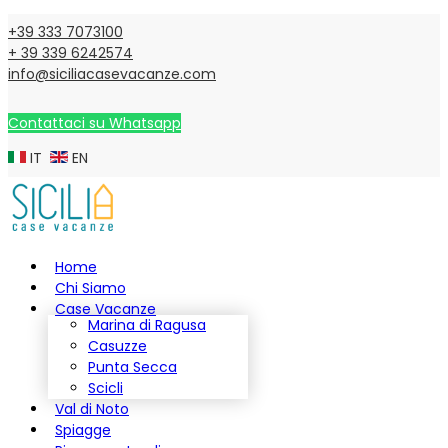
+39 333 7073100
+ 39 339 6242574
info@siciliacasevacanze.com
Contattaci su Whatsapp
IT
EN
Home
Chi Siamo
Case Vacanze
Marina di Ragusa
Casuzze
Punta Secca
Scicli
Val di Noto
Spiagge