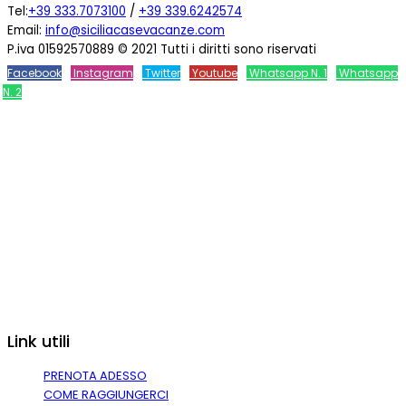
Tel:
+39 333.7073100
/
+39 339.6242574
Email:
info@siciliacasevacanze.com
P.iva 01592570889 © 2021 Tutti i diritti sono riservati
Facebook
Instagram
Twitter
Youtube
Whatsapp N. 1
Whatsapp
N. 2
Link utili
PRENOTA ADESSO
COME RAGGIUNGERCI