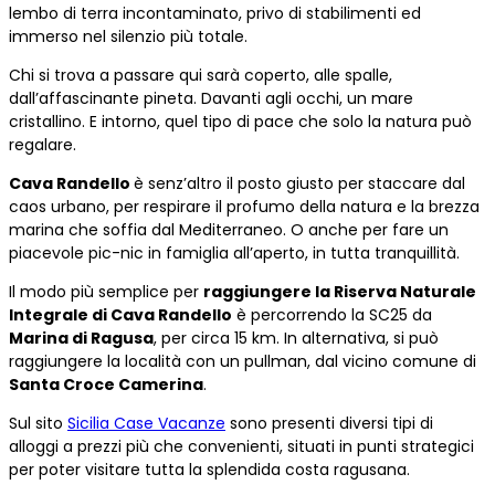
lembo di terra incontaminato, privo di stabilimenti ed
immerso nel silenzio più totale.
Chi si trova a passare qui sarà coperto, alle spalle,
dall’affascinante pineta. Davanti agli occhi, un mare
cristallino. E intorno, quel tipo di pace che solo la natura può
regalare.
Cava Randello
è senz’altro il posto giusto per staccare dal
caos urbano, per respirare il profumo della natura e la brezza
marina che soffia dal Mediterraneo. O anche per fare un
piacevole pic-nic in famiglia all’aperto, in tutta tranquillità.
Il modo più semplice per
raggiungere la Riserva Naturale
Integrale di Cava Randello
è percorrendo la SC25 da
Marina di Ragusa
, per circa 15 km. In alternativa, si può
raggiungere la località con un pullman, dal vicino comune di
Santa Croce Camerina
.
Sul sito
Sicilia Case Vacanze
sono presenti diversi tipi di
alloggi a prezzi più che convenienti, situati in punti strategici
per poter visitare tutta la splendida costa ragusana.