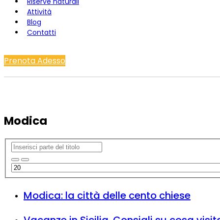
Riserve naturali
Attività
Blog
Contatti
Prenota Adesso
Modica
Modica: la città delle cento chiese
Vacanze in Sicilia. Consigli su cosa visit