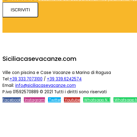
ISCRIVITI
Siciliacasevacanze.com
Ville con piscina e Case Vacanze a Marina di Ragusa
Tel:
+39 333.7073100
/
+39 339.6242574
Email:
info@siciliacasevacanze.com
P.iva 01592570889 © 2021 Tutti i diritti sono riservati
Facebook
Instagram
Twitter
Youtube
Whatsapp N. 1
Whatsapp N