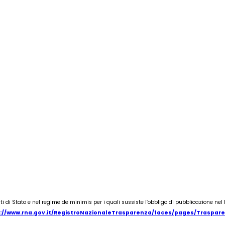
i di Stato e nel regime de minimis per i quali sussiste l’obbligo di pubblicazione nel Re
://www.rna.gov.it/RegistroNazionaleTrasparenza/faces/pages/Traspare