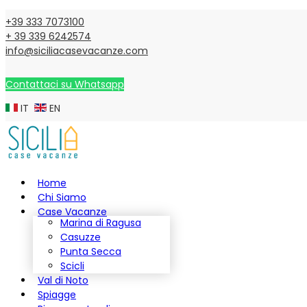
+39 333 7073100
+ 39 339 6242574
info@siciliacasevacanze.com
Contattaci su Whatsapp
IT
EN
Home
Chi Siamo
Case Vacanze
Marina di Ragusa
Casuzze
Punta Secca
Scicli
Val di Noto
Spiagge