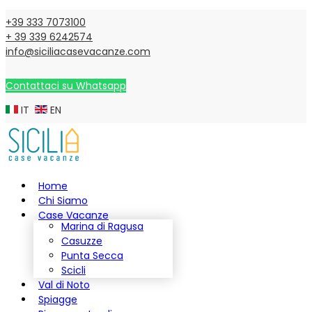
+39 333 7073100
+ 39 339 6242574
info@siciliacasevacanze.com
Contattaci su Whatsapp
IT
EN
Home
Chi Siamo
Case Vacanze
Marina di Ragusa
Casuzze
Punta Secca
Scicli
Val di Noto
Spiagge