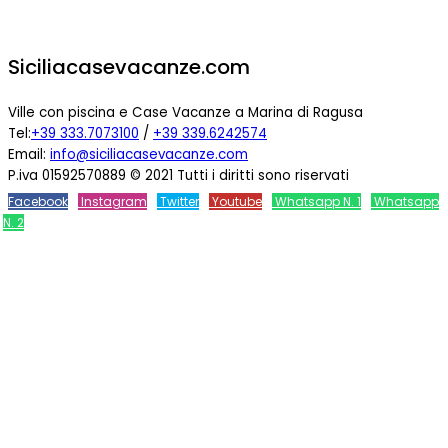
Siciliacasevacanze.com
Ville con piscina e Case Vacanze a Marina di Ragusa
Tel:
+39 333.7073100
/
+39 339.6242574
Email:
info@siciliacasevacanze.com
P.iva 01592570889 © 2021 Tutti i diritti sono riservati
Facebook
Instagram
Twitter
Youtube
Whatsapp N. 1
Whatsapp
N. 2