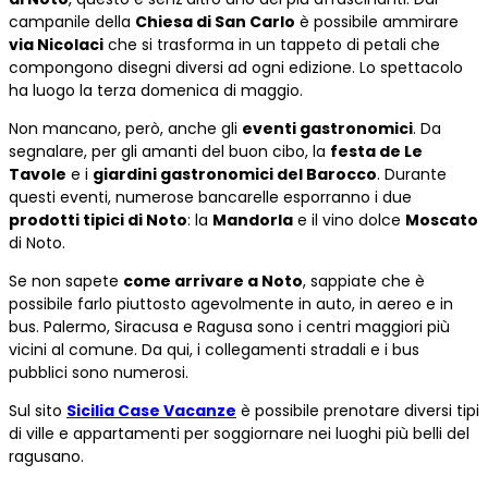
campanile della
Chiesa di San Carlo
è possibile ammirare
via Nicolaci
che si trasforma in un tappeto di petali che
compongono disegni diversi ad ogni edizione. Lo spettacolo
ha luogo la terza domenica di maggio.
Non mancano, però, anche gli
eventi gastronomici
. Da
segnalare, per gli amanti del buon cibo, la
festa de Le
Tavole
e i
giardini gastronomici del Barocco
. Durante
questi eventi, numerose bancarelle esporranno i due
prodotti tipici di Noto
: la
Mandorla
e il vino dolce
Moscato
di Noto.
Se non sapete
come arrivare a Noto
, sappiate che è
possibile farlo piuttosto agevolmente in auto, in aereo e in
bus. Palermo, Siracusa e Ragusa sono i centri maggiori più
vicini al comune. Da qui, i collegamenti stradali e i bus
pubblici sono numerosi.
Sul sito
Sicilia Case Vacanze
è possibile prenotare diversi tipi
di ville e appartamenti per soggiornare nei luoghi più belli del
ragusano.