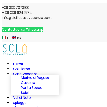
+39 333 7073100
+ 39 339 6242574
info@siciliacasevacanze.com
Contattaci su Whatsapp
IT
EN
Home
Chi Siamo
Case Vacanze
Marina di Ragusa
Casuzze
Punta Secca
Scicli
Val di Noto
Spiagge