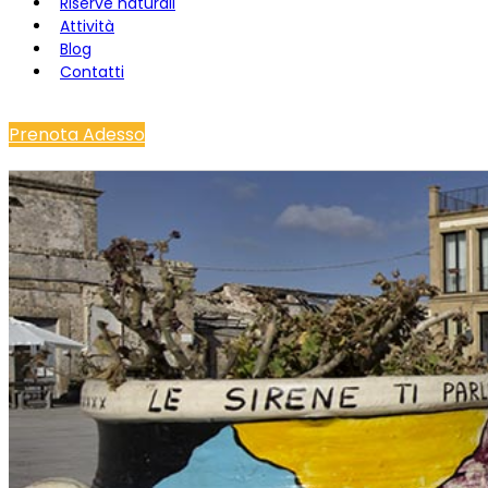
Riserve naturali
Attività
Blog
Contatti
Prenota Adesso