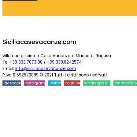
Siciliacasevacanze.com
Ville con piscina e Case Vacanze a Marina di Ragusa
Tel:
+39 333.7073100
/
+39 339.6242574
Email:
info@siciliacasevacanze.com
P.iva 01592570889 © 2021 Tutti i diritti sono riservati
Facebook
Instagram
Twitter
Youtube
Whatsapp N. 1
Whatsapp N