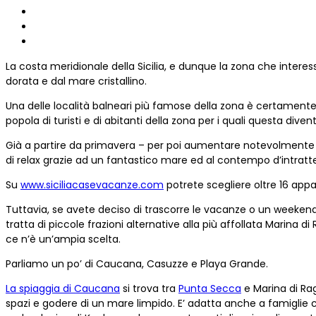
La costa meridionale della Sicilia, e dunque la zona che intere
dorata e dal mare cristallino.
Una delle località balneari più famose della zona è certamente
popola di turisti e di abitanti della zona per i quali questa div
Già a partire da primavera – per poi aumentare notevolmente a l
di relax grazie ad un fantastico mare ed al contempo d’intratt
Su
www.siciliacasevacanze.com
potrete scegliere oltre 16 appa
Tuttavia, se avete deciso di trascorre le vacanze o un weekend 
tratta di piccole frazioni alternative alla più affollata Marina 
ce n’è un’ampia scelta.
Parliamo un po’ di Caucana, Casuzze e Playa Grande.
La spiaggia di Caucana
si trova tra
Punta Secca
e Marina di Rag
spazi e godere di un mare limpido. E’ adatta anche a famiglie co