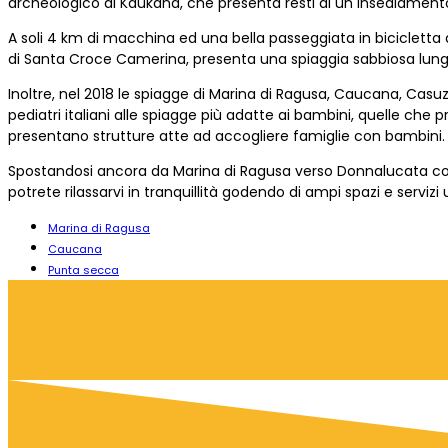
archeologico di Kaukana, che presenta resti di un insediamento d
A soli 4 km di macchina ed una bella passeggiata in bicicletta 
di Santa Croce Camerina, presenta una spiaggia sabbiosa lung
Inoltre, nel 2018 le spiagge di Marina di Ragusa, Caucana, Cas
pediatri italiani alle spiagge più adatte ai bambini, quelle che
presentano strutture atte ad accogliere famiglie con bambini.
Spostandosi ancora da Marina di Ragusa verso Donnalucata con
potrete rilassarvi in tranquillità godendo di ampi spazi e servizi 
Marina di Ragusa
Caucana
Punta secca