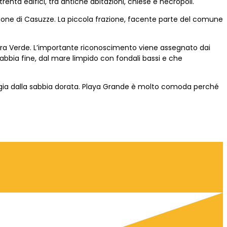
nta edifici, tra antiche abitazioni, chiese e necropoli.
azione di Casuzze. La piccola frazione, facente parte del comune
iera Verde. L’importante riconoscimento viene assegnato dai
 sabbia fine, dal mare limpido con fondali bassi e che
gia dalla sabbia dorata. Playa Grande è molto comoda perché