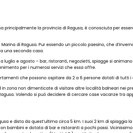
ssa principalmente la provincia di Ragusa, è conosciuta per essere
 Marina di Ragusa. Pur essendo un piccolo paesino, che d’inverno
enta una seconda casa.
uglio e agosto – bar, ristoranti, negozietti, spiagge si animano
enimento per i numerosi servizi che essa offre.
rtamenti che possono ospitare da 2 a 6 persone dotati di tutti i
in zona non dimenticate di visitare altre località balneari nei p
di Ragusa. Volendo si può decidere di cercare case vacanze tra app
usa e dista da quest’ultima circa 5 km. I suoi 2 km di spiaggia l
n bambini e dotata di bar e ristoranti a pochi passi. Vicinissimo