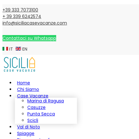
+39 333 7073100
+ 39 339 6242574
info@siciliacasevacanze.com
Contattaci su Whatsapp
IT
EN
Home
Chi Siamo
Case Vacanze
Marina di Ragusa
Casuzze
Punta Secca
Scicli
Val di Noto
Spiagge