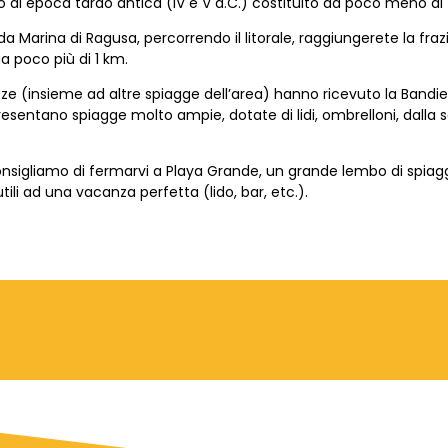
i epoca tardo antica (IV e V d.C.) costituito da poco meno di tre
da Marina di Ragusa, percorrendo il litorale, raggiungerete la fr
a poco più di 1 km.
uzze (insieme ad altre spiagge dell’area) hanno ricevuto la Band
 presentano spiagge molto ampie, dotate di lidi, ombrelloni, dalla
sigliamo di fermarvi a Playa Grande, un grande lembo di spiag
utili ad una vacanza perfetta (lido, bar, etc.).